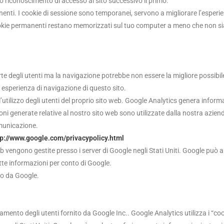
o riconoscimento di accesso al sito successivo il primo.
anenti. I cookie di sessione sono temporanei, servono a migliorare l’esperie
okie permanenti restano memorizzati sul tuo computer a meno che non sia
te degli utenti ma la navigazione potrebbe non essere la migliore possibil
ua esperienza di navigazione di questo sito.
’utilizzo degli utenti del proprio sito web. Google Analytics genera informa
i generate relative al nostro sito web sono utilizzate dalla nostra azienda 
comunicazione.
tp://www.google.com/privacypolicy.html
web vengono gestite presso i server di Google negli Stati Uniti. Google può
dette informazioni per conto di Google.
to da Google.
tamento degli utenti fornito da Google Inc.. Google Analytics utilizza i “co