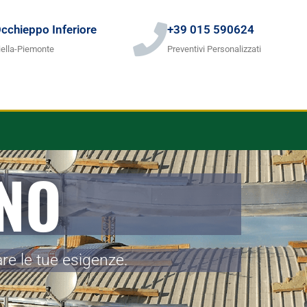
cchieppo Inferiore
+39 015 590624
iella-Piemonte
Preventivi Personalizzati
NO
re le tue esigenze.