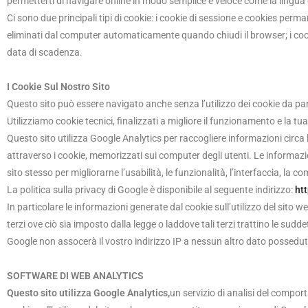
permetterti di navigare online in modo semplice e veloce come la lingua 
Ci sono due principali tipi di cookie: i cookie di sessione e cookies perm
eliminati dal computer automaticamente quando chiudi il browser; i co
data di scadenza.
I Cookie Sul Nostro Sito
Questo sito può essere navigato anche senza l’utilizzo dei cookie da par
Utilizziamo cookie tecnici, finalizzati a migliore il funzionamento e la t
Questo sito utilizza Google Analytics per raccogliere informazioni circa l
attraverso i cookie, memorizzati sui computer degli utenti. Le informazion
sito stesso per migliorarne l’usabilità, le funzionalità, l’interfaccia, la 
La politica sulla privacy di Google è disponibile al seguente indirizzo:
ht
In particolare le informazioni generate dal cookie sull’utilizzo del sito 
terzi ove ciò sia imposto dalla legge o laddove tali terzi trattino le sud
Google non assocerà il vostro indirizzo IP a nessun altro dato possedu
SOFTWARE DI WEB ANALYTICS
Questo sito utilizza Google Analytics,
un servizio di analisi del compor