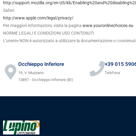
http://support.mozilla.org/en-US/kb/Enabling%20and%20disabling%2
Safari
http://www.apple.com/legal/privacy/
Per maggiori informazioni, visita la pagina
www.youronlinechoices.eu
.
NORME LEGALI E CONDIZIONI USO CONTENUTI
L’utente NON è autorizzato a utilizzare la documentazione o i contenuti 
Occhieppo Inferiore
+39 015 590
19, V. Muzzano
Telefona
13897 - Occhieppo Inferiore (BI)