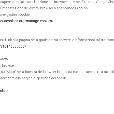
sapere come attivare l’opzione sui browser: Internet Explorer, Google Chro
 di impostazione dei diversi browser o scaricando l’Add-on
re/gestire i cookie.
boutcookies.org/manage-cookies/
essi il link alla pagina nella quale potrai ricevere le informazioni sul tratt
38318146535333/
ivacy/
il browser
a su “Aiuto” nella finestra del browser in alto, da cui puoi accedere a tutte
 accedere alla pagina di gestione dei cookie.
okies