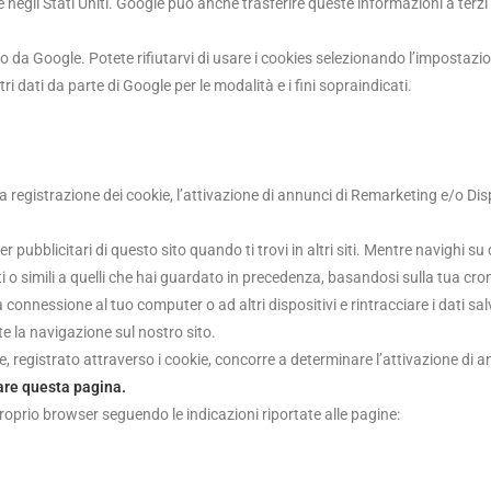
e negli Stati Uniti. Google può anche trasferire queste informazioni a terzi
o da Google. Potete rifiutarvi di usare i cookies selezionando l’impostazi
i dati da parte di Google per le modalità e i fini sopraindicati.
 registrazione dei cookie, l’attivazione di annunci di Remarketing e/o Displ
ner pubblicitari di questo sito quando ti trovi in altri siti. Mentre navighi 
i o simili a quelli che hai guardato in precedenza, basandosi sulla tua cro
connessione al tuo computer o ad altri dispositivi e rintracciare i dati sal
te la navigazione sul nostro sito.
e, registrato attraverso i cookie, concorre a determinare l’attivazione di 
tare questa pagina.
proprio browser seguendo le indicazioni riportate alle pagine: