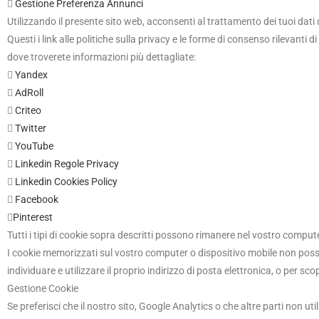

Gestione Preferenza Annunci
Utilizzando il presente sito web, acconsenti al trattamento dei tuoi dati d
Questi i link alle politiche sulla privacy e le forme di consenso rilevanti 
dove troverete informazioni più dettagliate:

Yandex

AdRoll

Criteo

Twitter

YouTube

Linkedin Regole Privacy

Linkedin Cookies Policy

Facebook

Pinterest
Tutti i tipi di cookie sopra descritti possono rimanere nel vostro comput
I cookie memorizzati sul vostro computer o dispositivo mobile non posson
individuare e utilizzare il proprio indirizzo di posta elettronica, o per scop
Gestione Cookie
Se preferisci che il nostro sito, Google Analytics o che altre parti non utili