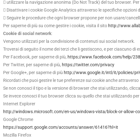
 utilizzare la navigazione anonima (Do Not Track) del tuo browser. Per 
 Disattivare i cookie Google Analytics attraverso le specifiche opzioni
 Seguire le procedure che ogni browser propone per non usare/cancella
Per saperne di più su come gestire i cookie, visita il sito
http://www.alla
Cookie di social network
:
Vengono utilizzati per la condivisione di contenuti sui social network.
Troverai di seguito il nome dei terzi che li gestiscono, e per ciascuno di 
Per Facebook, per saperne di più,
https://www.facebook.com/help/2
Per Twitter, per saperne di più,
https://twitter.com/privacy
Per Google+, per saperne di più
http://www.google.it/intl/it/policies/pr
Ricordati che puoi gestire le tue preferenze sui cookie anche attraverso 
Se non conosci il tipo e la versione di browser che stai utilizzando, clicc
Se invece conosci il tuo browser clicca su quello che stai utilizzando per
Internet Explorer
http://windows.microsoft.com/en-us/windows-vista/block-or-allow-co
Google Chrome
https://support.google.com/accounts/answer/61416?hl=it
Mozilla Firefox