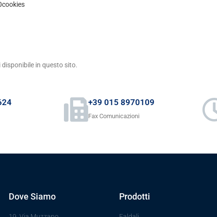
0cookies
disponibile in questo sito.
624
+39 015 8970109
Fax Comunicazioni
Dove Siamo
Prodotti
19, Via Muzzano
Faldali