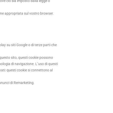
 ove ciò sia imposto dalla legge o
one appropriata sul vostro browser.
ay su siti Google o di terze parti che
su questo sito, questi cookie possono
nologia di navigazione. L’uso di questi
vati: questi cookie si connettono al
annunci di Remarketing.