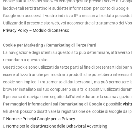
cookie sull’utilizzo del sito web vengono gestite presso i server di Googl
laddove tali terzi trattino le suddette informazioni per conto di Google.
Google non assocerà il vostro indirizzo IP a nessun altro dato possedut
Utilizzando il presente sito web, voi acconsentite al trattamento dei Vostr
Privacy Policy
–
Modulo di consenso
Cookie per Marketing / Remarketing di Terze Parti
La navigazione degli utenti su questo sito può determinare, attraverso la
rimandano a questo sito.
Questi cookie sono utilizzati da terze parti al fine di presentarti dei ban
essere utilizzati anche per mostrarti prodotti che potrebbero interessart
cookie non implica il trattamento di dati personali, ma può permettere la 
browser installato sul tuo computer o su altri dispositivi utilizzati duran
Il percorso di navigazione seguito dall’utente durante la sua navigazion
Per maggiori informazioni sul Remarketing di Google
è possibile
visi
Gli utenti possono disattivare la registrazione dei cookie di Google dal 

Norme e Principi Google per la Privacy

Norme per la disattivazione della Behavioral Advertising